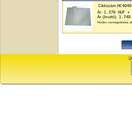
Cikkszám:
HC4040
Ár:
1.370 HUF + 
Ár (bruttó):
1.740
Húsáru csomagolására alk
<
Ug