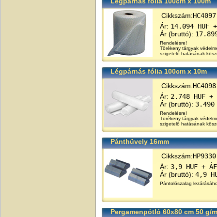
Légpárnás fólia 100cm x 100m
Cikkszám:
HC4097
Ár:
14.094 HUF +
Ár (bruttó):
17.89
Rendelésre!
Törékeny tárgyak védelmér
szigetelő hatásának kösz
Légpárnás fólia 100cm x 10m
Cikkszám:
HC4098
Ár:
2.748 HUF + 
Ár (bruttó):
3.490
Rendelésre!
Törékeny tárgyak védelmér
szigetelő hatásának kösz
Pánthüvely 16mm
Cikkszám:
HP9330
Ár:
3,9 HUF + ÁF
Ár (bruttó):
4,9 H
Pántolószalag lezárásáh
Pergamenpótló 60x80 cm 50 g/