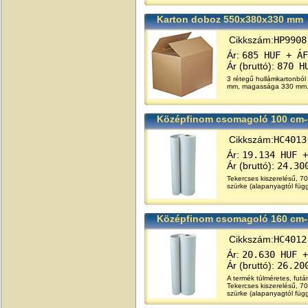
Karton doboz 550x380x330 mm
Cikkszám:
HP9908
Ár:
685 HUF + ÁF
Ár (bruttó):
870 H
3 rétegű hullámkartonból
mm, magassága 330 mm.
Középfinom csomagoló 100 cm-e
Cikkszám:
HC4013
Ár:
19.134 HUF +
Ár (bruttó):
24.30
Tekercses kiszerelésű, 7
szürke (alapanyagtól füg
Középfinom csomagoló 160 cm-e
Cikkszám:
HC4012
Ár:
20.630 HUF +
Ár (bruttó):
26.20
A termék túlméretes, futár
Tekercses kiszerelésű, 7
szürke (alapanyagtól füg