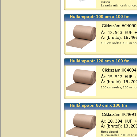
mikron.
Lezárás után csak roncsol
Hullámpapír 100 cm x 100 fm
Cikkszám:
HC4090
Ár:
12.913 HUF +
Ár (bruttó):
16.40
100 cm széles, 100 m ho
Hullámpapír 120 cm x 100 fm
Cikkszám:
HC4094
Ár:
15.512 HUF +
Ár (bruttó):
19.70
100 cm széles, 100 m ho
Hullámpapír 80 cm x 100 fm
Cikkszám:
HC4091
Ár:
10.394 HUF +
Ár (bruttó):
13.20
Rendelésre!
80 cm széles, 100 m hos