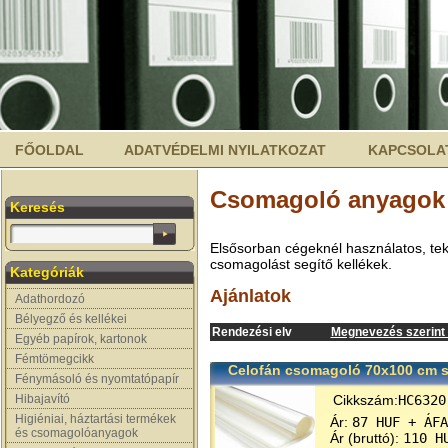
FŐOLDAL
ADATVÉDELMI NYILATKOZAT
KAPCSOLA
Csomagoló anyagok
Keresés
Elsősorban cégeknél használatos, teke
csomagolást segítő kellékek.
Kategóriák
Ajánlatok
Adathordozó
Bélyegző és kellékei
Rendezési elv
Megnevezés szerint (
Egyéb papírok, kartonok
Fémtömegcikk
Celofán csomagoló 70x100 cm 
Fénymásoló és nyomtatópapír
Hibajavító
Cikkszám:
HC6320
Higiéniai, háztartási termékek
Ár:
87 HUF + ÁFA
és csomagolóanyagok
Ár (bruttó):
110 H