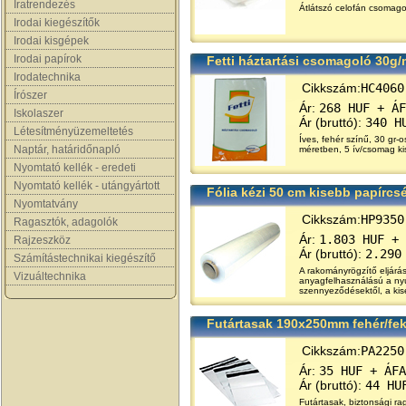
Iratrendezés
Átlátszó celofán csomagol
Irodai kiegészítők
Irodai kisgépek
Irodai papírok
Fetti háztartási csomagoló 30g/
Irodatechnika
Cikkszám:
HC4060
Írószer
Ár:
268 HUF + ÁF
Iskolaszer
Ár (bruttó):
340 H
Létesítményüzemeltetés
Íves, fehér színű, 30 gr-
Naptár, határidőnapló
méretben, 5 ív/csomag ki
Nyomtató kellék - eredeti
Nyomtató kellék - utángyártott
Fólia kézi 50 cm kisebb papírcsé
Nyomtatvány
Cikkszám:
HP9350
Ragasztók, adagolók
Ár:
1.803 HUF + 
Rajzeszköz
Ár (bruttó):
2.290
Számítástechnikai kiegészítő
A rakományrögzítő eljárá
Vizuáltechnika
anyagfelhasználású a nyúj
szennyeződésektől, a kis
Futártasak 190x250mm fehér/fe
Cikkszám:
PA2250
Ár:
35 HUF + ÁFA
Ár (bruttó):
44 HU
Futártasak, biztonsági r