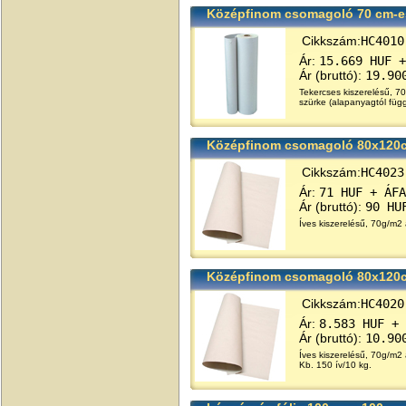
Középfinom csomagoló 70 cm-es
Cikkszám:
HC4010
Ár:
15.669 HUF +
Ár (bruttó):
19.90
Tekercses kiszerelésű, 7
szürke (alapanyagtól füg
Középfinom csomagoló 80x120
Cikkszám:
HC4023
Ár:
71 HUF + ÁFA
Ár (bruttó):
90 HU
Íves kiszerelésű, 70g/m2
Középfinom csomagoló 80x120c
Cikkszám:
HC4020
Ár:
8.583 HUF + 
Ár (bruttó):
10.90
Íves kiszerelésű, 70g/m2
Kb. 150 ív/10 kg.