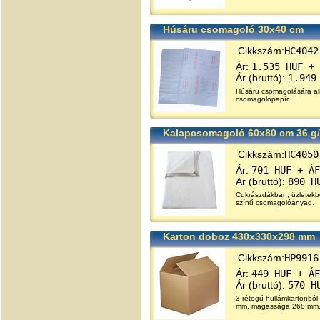
Húsáru csomagoló 30x40 cm
Cikkszám:
HC4042
Ár:
1.535 HUF + 
Ár (bruttó):
1.949
Húsáru csomagolására alka
csomagolópapír.
Kalapcsomagoló 60x80 cm 36 g
Cikkszám:
HC4050
Ár:
701 HUF + ÁF
Ár (bruttó):
890 H
Cukrászdákban, üzletekb
színű csomagolóanyag.
Karton doboz 430x330x298 mm
Cikkszám:
HP9916
Ár:
449 HUF + ÁF
Ár (bruttó):
570 H
3 rétegű hullámkartonból
mm, magassága 268 mm.