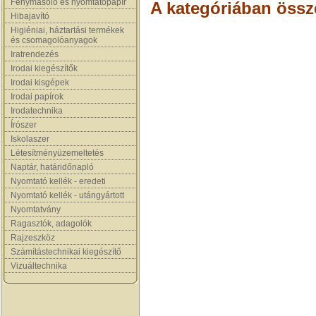
Fénymásoló és nyomtatópapír
A kategóriában össz
Hibajavító
Higiéniai, háztartási termékek
és csomagolóanyagok
Iratrendezés
Irodai kiegészítők
Irodai kisgépek
Irodai papírok
Irodatechnika
Írószer
Iskolaszer
Létesítményüzemeltetés
Naptár, határidőnapló
Nyomtató kellék - eredeti
Nyomtató kellék - utángyártott
Nyomtatvány
Ragasztók, adagolók
Rajzeszköz
Számítástechnikai kiegészítő
Vizuáltechnika