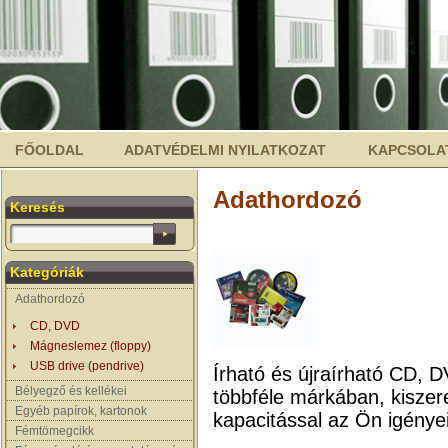
FŐOLDAL
ADATVÉDELMI NYILATKOZAT
KAPCSOLA
Adathordozó
Keresés
Kategóriák
Adathordozó
CD, DVD
Mágneslemez (floppy)
USB drive (pendrive)
Írható és újraírható CD, D
Bélyegző és kellékei
többféle márkában, kiszere
Egyéb papírok, kartonok
kapacitással az Ön igényei
Fémtömegcikk