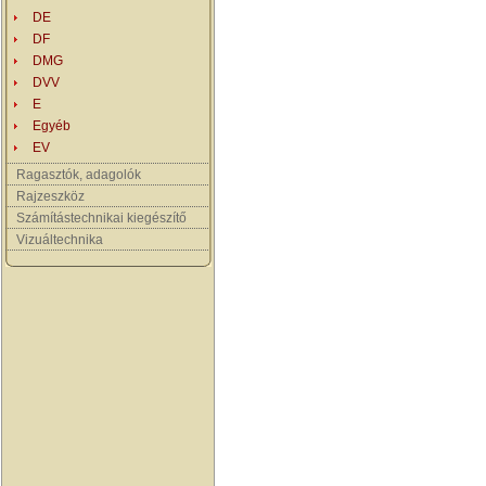
DE
DF
DMG
DVV
E
Egyéb
EV
Ragasztók, adagolók
Rajzeszköz
Számítástechnikai kiegészítő
Vizuáltechnika