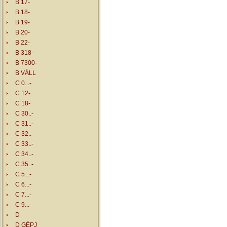
B 17-
B 18-
B 19-
B 20-
B 22-
B 318-
B 7300-
B VÁLL
C 0...-
C 12-
C 18-
C 30..-
C 31..-
C 32..-
C 33..-
C 34..-
C 35..-
C 5...-
C 6...-
C 7...-
C 9...-
D
D GÉPJ