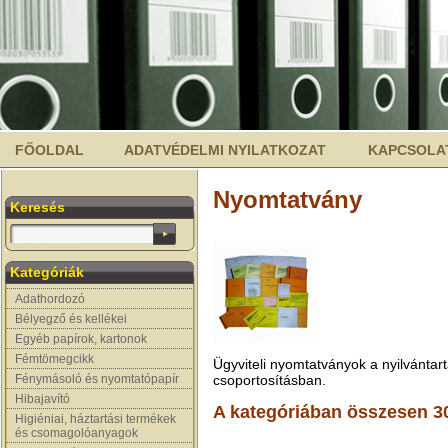
FŐOLDAL
ADATVÉDELMI NYILATKOZAT
KAPCSOLA
Nyomtatvány
Keresés
Kategóriák
Adathordozó
Bélyegző és kellékei
Egyéb papírok, kartonok
Fémtömegcikk
Ügyviteli nyomtatványok a nyilvántar
Fénymásoló és nyomtatópapír
csoportosításban.
Hibajavító
A kategóriában összesen 3
Higiéniai, háztartási termékek
és csomagolóanyagok