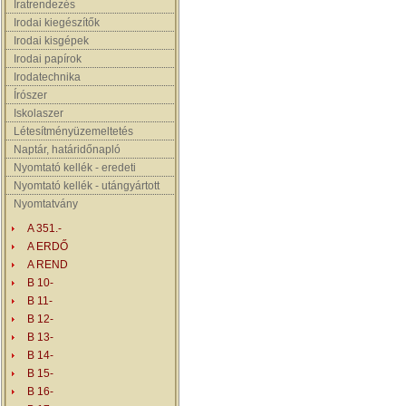
Iratrendezés
Irodai kiegészítők
Irodai kisgépek
Irodai papírok
Irodatechnika
Írószer
Iskolaszer
Létesítményüzemeltetés
Naptár, határidőnapló
Nyomtató kellék - eredeti
Nyomtató kellék - utángyártott
Nyomtatvány
A 351.-
A ERDŐ
A REND
B 10-
B 11-
B 12-
B 13-
B 14-
B 15-
B 16-