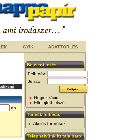
LEK
GYIK
ADATTÖRLÉS
Bejelentkezés
Felh.név:
Jelszó:
csökkenő
Regisztráció
Elfelejtett jelszó
db
Termék felhívás
Akciós termékek
Telephelyünk itt található!