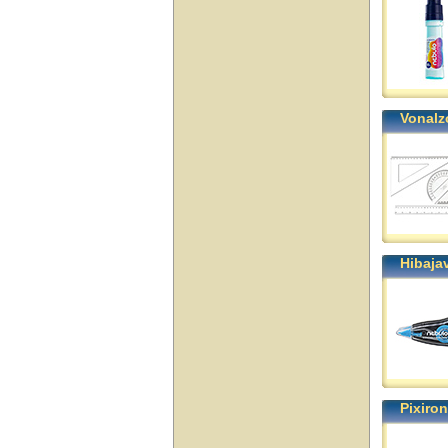
Vonalz
Hibaja
Pixiro