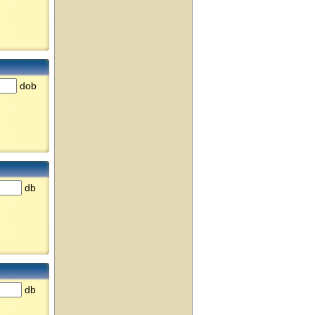
dob
db
db