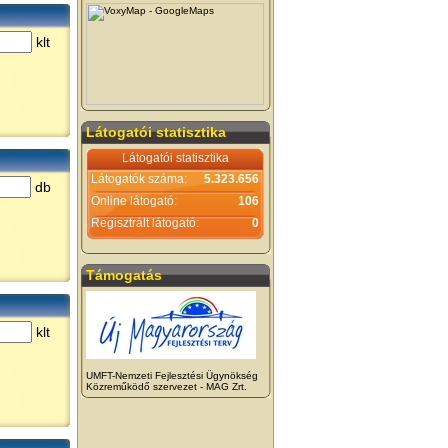
klt
Látogatói statisztika
Látogatói statisztika
Látogatók száma:
5.323.656
db
Online látogató:
106
Regisztrált látogató:
0
Támogatás
klt
UMFT-Nemzeti Fejlesztési Ügynökség
Közreműködő szervezet - MAG Zrt.