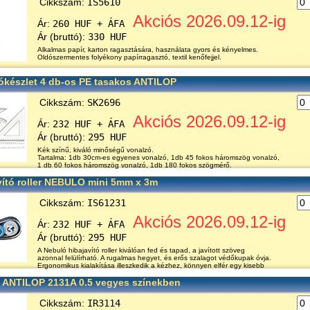
Cikkszám:
IS5610
Akciós 2026.09.12-ig
Ár:
260 HUF + ÁFA
Ár (bruttó):
330 HUF
Alkalmas papír, karton ragasztására, használata gyors és kényelmes.
Oldószermentes folyékony papírragasztó, textil kenőfejjel.
ókészlet 4 db-os PE tasakos ANTILOP
Cikkszám:
SK2696
Akciós 2026.09.12-ig
Ár:
232 HUF + ÁFA
Ár (bruttó):
295 HUF
Kék színű, kiváló minőségű vonalzó.
Tartalma: 1db 30cm-es egyenes vonalzó, 1db 45 fokos háromszög vonalzó,
1 db 60 fokos háromszög vonalzó, 1db 180 fokos szögmérő.
vító roller NEBULO mini 5mm x 3m
Cikkszám:
IS61231
Akciós 2026.09.12-ig
Ár:
232 HUF + ÁFA
Ár (bruttó):
295 HUF
A Nebuló hibajavító roller kiválóan fed és tapad, a javított szöveg
azonnal felülírható. A rugalmas hegyet, és erős szalagot védőkupak óvja.
Ergonomikus kialakítása illeszkedik a kézhez, könnyen elfér egy kisebb
n ANTILOP 2131A 0.5 vegyes színekben
Cikkszám:
IR3114