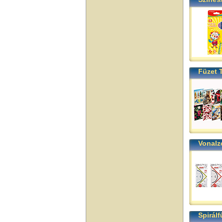
Füzet 
Vonalz
Spirálf