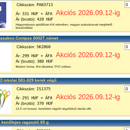
Cikkszám:
PA83713
Akciós 2026.09.12-ig
Ár:
331 HUF + ÁFA
Ár (bruttó):
420 HUF
Hagyományos spirálfüzet A/4 méretben, magyar szabványnak megfelelő
lineatúrákkal
tasakos Compas 6002T német
Cikkszám:
SK2860
Akciós 2026.09.12-ig
Ár:
299 HUF + ÁFA
Ár (bruttó):
380 HUF
Modern forma, fém lábakkal, PVC tokban.
CO iskolai S01-029 kerek végű
Cikkszám:
IS1375
Akciós 2026.09.12-ig
Ár:
291 HUF + ÁFA
Ár (bruttó):
370 HUF
13,5 cm hosszú, kerekített vágóél végződésű iskolai olló.
 kenőfejes ragasztó 65 g