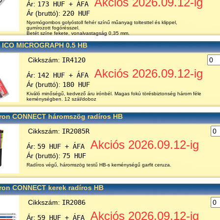
Akciós 2026.09.12-ig
Ár:
173 HUF + ÁFA
Ár (bruttó):
220 HUF
Nyomógombos golyóstoll fehér színű műanyag toltesttel és klippel,
gumírozott fogórésszel.
Betét színe fekete, vonalvastagság 0,35 mm.
l ICO MICROGRAPH 0.5 HB
Cikkszám:
IR4120
Akciós 2026.09.12-ig
Ár:
142 HUF + ÁFA
Ár (bruttó):
180 HUF
Kiváló minőségű, kedvező áru irónbél. Magas fokú törésbiztonség három féle
keménységben. 12 szál/doboz
 iron CONNECT háromszög radíros HB
Cikkszám:
IR2085R
Akciós 2026.09.12-ig
Ár:
59 HUF + ÁFA
Ár (bruttó):
75 HUF
Radíros végű, háromszög testű HB-s keménységű garfit ceruza.
 iron CONNECT kerek radíros HB
Cikkszám:
IR2086
Akciós 2026.09.12-ig
Ár:
59 HUF + ÁFA