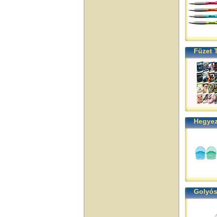
Füzet 
Hegyez
Golyós