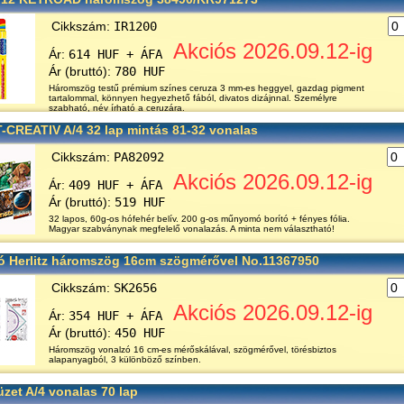
Cikkszám:
IR1200
Akciós 2026.09.12-ig
Ár:
614 HUF + ÁFA
Ár (bruttó):
780 HUF
Háromszög testű prémium színes ceruza 3 mm-es heggyel, gazdag pigment
tartalommal, könnyen hegyezhető fából, divatos dizájnnal. Személyre
szabható, név írható a ceruzára.
T-CREATIV A/4 32 lap mintás 81-32 vonalas
Cikkszám:
PA82092
Akciós 2026.09.12-ig
Ár:
409 HUF + ÁFA
Ár (bruttó):
519 HUF
32 lapos, 60g-os hófehér belív. 200 g-os műnyomó borító + fényes fólia.
Magyar szabványnak megfelelő vonalazás. A minta nem választható!
ó Herlitz háromszög 16cm szögmérővel No.11367950
Cikkszám:
SK2656
Akciós 2026.09.12-ig
Ár:
354 HUF + ÁFA
Ár (bruttó):
450 HUF
Háromszög vonalzó 16 cm-es mérőskálával, szögmérővel, törésbiztos
alapanyagból, 3 különböző színben.
üzet A/4 vonalas 70 lap