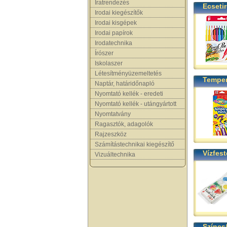
Iratrendezés
Ecseti
Irodai kiegészítők
Irodai kisgépek
Irodai papírok
Irodatechnika
Írószer
Iskolaszer
Létesítményüzemeltetés
Temper
Naptár, határidőnapló
Nyomtató kellék - eredeti
Nyomtató kellék - utángyártott
Nyomtatvány
Ragasztók, adagolók
Rajzeszköz
Számítástechnikai kiegészítő
Vízfes
Vizuáltechnika
Színes