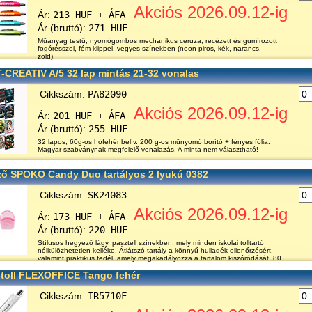
Akciós 2026.09.12-ig
Ár:
213 HUF + ÁFA
Ár (bruttó):
271 HUF
Műanyag testű, nyomógombos mechanikus ceruza, recézett és gumírozott
fogórésszel, fém klippel, vegyes színekben (neon piros, kék, narancs,
zöld).
T-CREATIV A/5 32 lap mintás 21-32 vonalas
Cikkszám:
PA82090
Akciós 2026.09.12-ig
Ár:
201 HUF + ÁFA
Ár (bruttó):
255 HUF
32 lapos, 60g-os hófehér belív. 200 g-os műnyomó borító + fényes fólia.
Magyar szabványnak megfelelő vonalazás. A minta nem választható!
ő SPOKO Candy Duo tartályos 2 lyukú 0382
Cikkszám:
SK24083
Akciós 2026.09.12-ig
Ár:
173 HUF + ÁFA
Ár (bruttó):
220 HUF
Stílusos hegyező lágy, pasztell színekben, mely minden iskolai tolltartó
nélkülözhetetlen kelléke. Átlátszó tartály a könnyű hulladék ellenőrzésért,
valamint praktikus fedél, amely megakadályozza a tartalom kiszóródását. 80
toll FLEXOFFICE Tango fehér
Cikkszám:
IR5710F