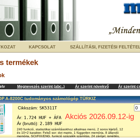
TKOZAT
KAPCSOLAT
SZÁLLÍTÁSI, FIZETÉSI FELTÉTE
s termékek
ok
elv
Megnevezés szerint (abc..)
Ár szerint növekvő
Ár szerint 
P A-8200C tudományos számológép TÜRKIZ
Cikkszám:
SK5311T
Akciós 2026.09.12-ig
Ár:
1.724 HUF + ÁFA
Ár (bruttó):
2.189 HUF
240 funkció, statisztikai számításokhoz alkalmas menü, 2 soros kijelző, 12
és 10+2 karakter. Felső sor: dot matrix, 1 független memória, 8 állandó
memória, SCI/FIX/ENG. funkció százalék számítás, 24 zárójel, ismétlés,