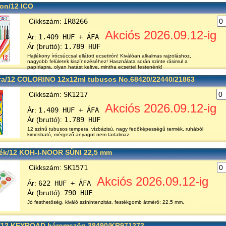
ron/12 ICO
Cikkszám:
IR8266
Akciós 2026.09.12-ig
Ár:
1.409 HUF + ÁFA
Ár (bruttó):
1.789 HUF
Hajlékony írócsúccsal ellátott ecsetirón! Kiválóan alkalmas rajzoláshoz,
nagyobb felületek kiszínezéséhez! Használata során szinte rásimul a
papírlapra, olyan hatást keltve, mintha ecsettel festenénk!
a/12 COLORINO 12x12ml tubusos No.68420/22440/21863
Cikkszám:
SK1217
Akciós 2026.09.12-ig
Ár:
1.409 HUF + ÁFA
Ár (bruttó):
1.789 HUF
12 színű tubusos tempera, vízbázisú, nagy fedőképességű termék, ruhából
kimosható, mérgező anyagot nem tartalmaz.
ték/12 KOH-I-NOOR SÜNI 22,5 mm
Cikkszám:
SK1571
Akciós 2026.09.12-ig
Ár:
622 HUF + ÁFA
Ár (bruttó):
790 HUF
Jó festhetőség, kiváló színintenzitás, festékgomb átmérő: 22,5 mm.
/12 KEYROAD háromszög 38490/KR971273