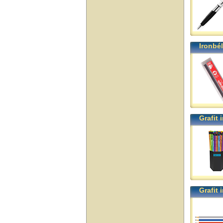
Ironbé
Grafit
Grafit