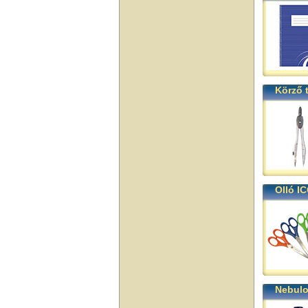
Körző 
Olló I
Nebulo