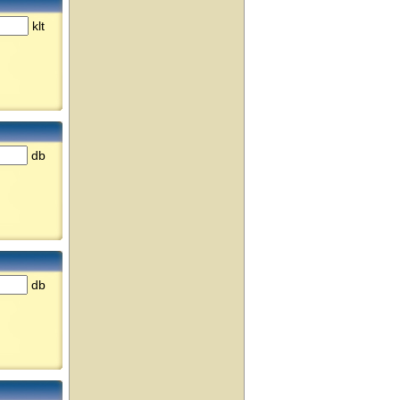
klt
db
db