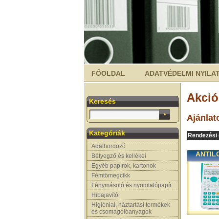
FŐOLDAL
ADATVÉDELMI NYILA
Akció
Keresés
Ajánlat
Kategóriák
Rendezési 
Adathordozó
ANTILO
Bélyegző és kellékei
Egyéb papírok, kartonok
Fémtömegcikk
Fénymásoló és nyomtatópapír
Hibajavító
Higiéniai, háztartási termékek
és csomagolóanyagok