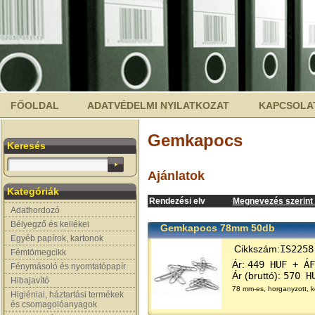
FŐOLDAL
ADATVÉDELMI NYILATKOZAT
KAPCSOLA
Gemkapocs
Keresés
Ajánlatok
Kategóriák
Rendezési elv
Megnevezés szerint (
Adathordozó
Bélyegző és kellékei
Gemkapocs 78mm 50db
Egyéb papírok, kartonok
Cikkszám:
IS2258
Fémtömegcikk
Ár:
449 HUF + ÁF
Fénymásoló és nyomtatópapír
Ár (bruttó):
570 H
Hibajavító
78 mm-es, horganyzott, k
Higiéniai, háztartási termékek
és csomagolóanyagok