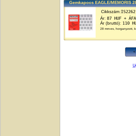
Gemkapocs EAGLE/MEMORIS 2
Cikkszám:
IS2262
Ár:
87 HUF + ÁFA
Ár (bruttó):
110 H
28 mm-es, horganyzott, k
<
Ug