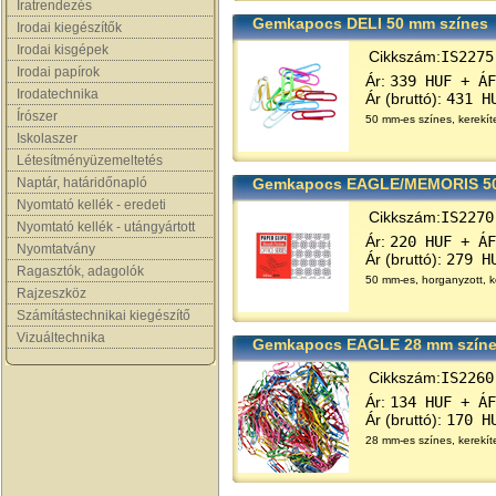
Iratrendezés
Gemkapocs DELI 50 mm színes
Irodai kiegészítők
Irodai kisgépek
Cikkszám:
IS2275
Irodai papírok
Ár:
339 HUF + ÁF
Irodatechnika
Ár (bruttó):
431 H
Írószer
50 mm-es színes, kerekí
Iskolaszer
Létesítményüzemeltetés
Naptár, határidőnapló
Gemkapocs EAGLE/MEMORIS 5
Nyomtató kellék - eredeti
Cikkszám:
IS2270
Nyomtató kellék - utángyártott
Ár:
220 HUF + ÁF
Nyomtatvány
Ár (bruttó):
279 H
Ragasztók, adagolók
50 mm-es, horganyzott, k
Rajzeszköz
Számítástechnikai kiegészítő
Vizuáltechnika
Gemkapocs EAGLE 28 mm szín
Cikkszám:
IS2260
Ár:
134 HUF + ÁF
Ár (bruttó):
170 H
28 mm-es színes, kerekí