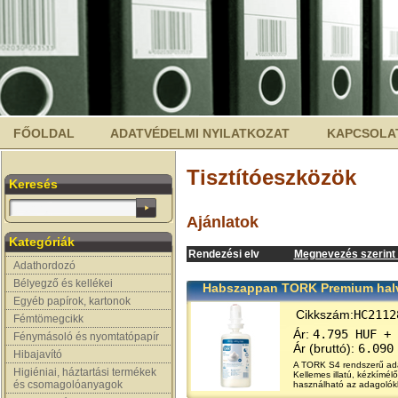
FŐOLDAL
ADATVÉDELMI NYILATKOZAT
KAPCSOLA
Tisztítóeszközök
Keresés
Ajánlatok
Kategóriák
Rendezési elv
Megnevezés szerint (
Adathordozó
Bélyegző és kellékei
Habszappan TORK Premium halvá
Egyéb papírok, kartonok
Cikkszám:
HC2112
Fémtömegcikk
Ár:
4.795 HUF + 
Fénymásoló és nyomtatópapír
Ár (bruttó):
6.090
Hibajavító
A TORK S4 rendszerű ada
Higiéniai, háztartási termékek
Kellemes illatú, kézkímél
és csomagolóanyagok
használható az adagolók