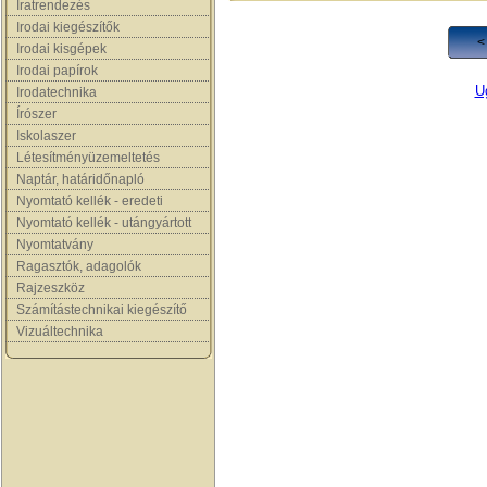
Iratrendezés
Irodai kiegészítők
<
Irodai kisgépek
Irodai papírok
Ug
Irodatechnika
Írószer
Iskolaszer
Létesítményüzemeltetés
Naptár, határidőnapló
Nyomtató kellék - eredeti
Nyomtató kellék - utángyártott
Nyomtatvány
Ragasztók, adagolók
Rajzeszköz
Számítástechnikai kiegészítő
Vizuáltechnika